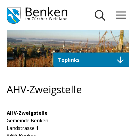
Navigieren in Gemeinde Ben
Schnellnavigation
Mobiln
Suche einblend
Direktzugriffe
Toplinks
AHV-Zweigstelle
Adresse
AHV-Zweigstelle
Gemeinde Benken
Landstrasse 1
8463
Benken