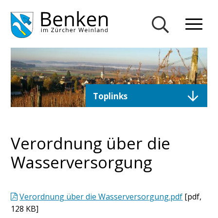
Navigieren in Gemeinde Ben
Schnellnavigation
Mobiln
Suche einblend
Direktzugriffe
Toplinks
Verordnung über die
Wasserversorgung
Verordnung über die Wasserversorgung.pdf
[pdf,
128 KB]