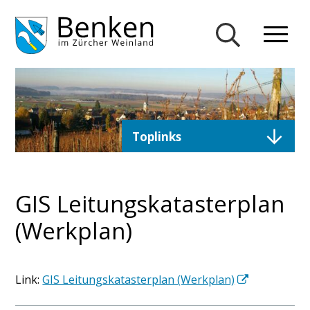
Navigieren in Gemeinde Ben
Schnellnavigation
Mobiln
Suche einblend
Direktzugriffe
Toplinks
GIS Leitungskatasterplan
(Werkplan)
Link:
GIS Leitungskatasterplan (Werkplan)