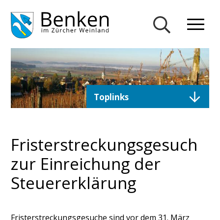
Navigieren in Gemeinde Ben
Schnellnavigation
Mobiln
Suche einblend
Direktzugriffe
Toplinks
Fristerstreckungsgesuch
zur Einreichung der
Steuererklärung
Fristerstreckungsgesuche sind vor dem 31. März