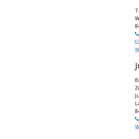
T
W
8
W
J
B
Z
J
L
8
W