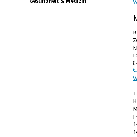
Gesundheit & Medizin
W
B
Z
K
L
8
W
T
H
M
J
1
1