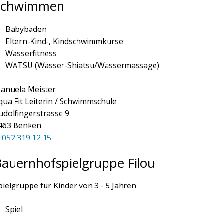
Schwimmen
Babybaden
Eltern-Kind-, Kindschwimmkurse
Wasserfitness
WATSU (Wasser-Shiatsu/Wassermassage)
anuela Meister
qua Fit Leiterin / Schwimmschule
udolfingerstrasse 9
463 Benken
052 319 12 15
auernhofspielgruppe Filou
pielgruppe für Kinder von 3 - 5 Jahren
Spiel