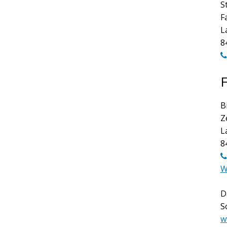
S
F
L
8
B
Z
L
8
W
D
S
w