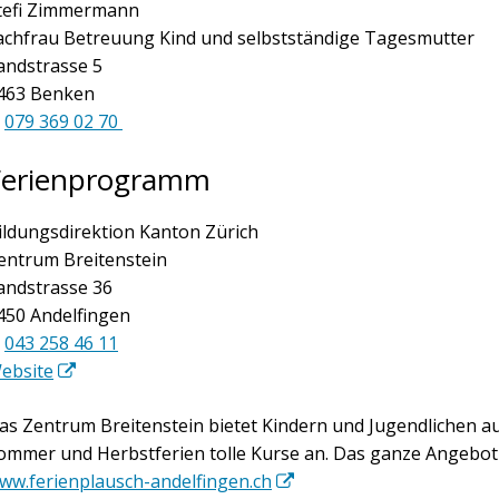
tefi Zimmermann
achfrau Betreuung Kind und selbstständige Tagesmutter
andstrasse 5
463 Benken
079 369 02 70
Ferienprogramm
ildungsdirektion Kanton Zürich
entrum Breitenstein
andstrasse 36
450 Andelfingen
043 258 46 11
ebsite
as Zentrum Breitenstein bietet Kindern und Jugendlichen au
ommer und Herbstferien tolle Kurse an. Das ganze Angebot f
ww.ferienplausch-andelfingen.ch