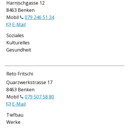
Harnischgasse 12
8463 Benken
Mobil
079 246 51 34
E-Mail
Funktion
Soziales
Kulturelles
Gesundheit
Reto Fritschi
Quarzwerkstrasse 17
8463 Benken
Mobil
079 507 58 80
E-Mail
Funktion
Tiefbau
Werke