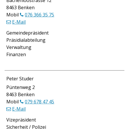
Bächenloostrasse 12
8463 Benken
Mobil
076 366 35 75
E-Mail
Funktion
Gemeindepräsident
Präsidialabteilung
Verwaltung
Finanzen
Peter Studer
Püntenweg 2
8463 Benken
Mobil
079 678 47 45
E-Mail
Funktion
Vizepräsident
Sicherheit / Polizei