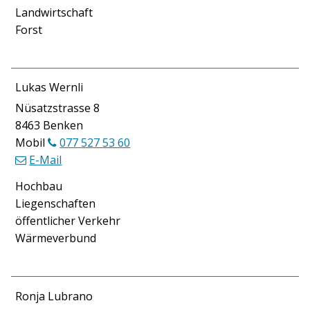
Landwirtschaft
Forst
Lukas Wernli
Nüsatzstrasse 8
8463 Benken
Mobil
077 527 53 60
E-Mail
Funktion
Hochbau
Liegenschaften
öffentlicher Verkehr
Wärmeverbund
Ronja Lubrano