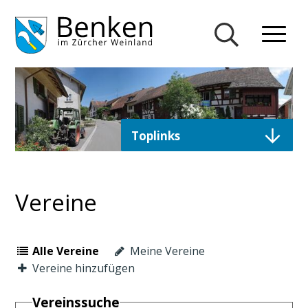
Navigieren in Gemeinde Ben
Schnellnavigation
Mobiln
Suche einblend
Direktzugriffe
Toplinks
Vereine
Alle Vereine
Meine Vereine
Vereine hinzufügen
Vereinssuche