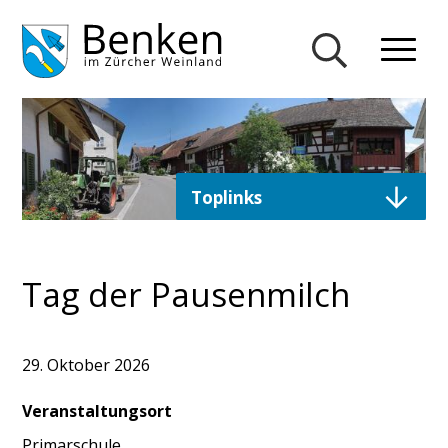
Navigieren in Gemeinde Ben
Schnellnavigation
Mobiln
Suche einblend
Direktzugriffe
Toplinks
Tag der Pausenmilch
29. Oktober 2026
Veranstaltungsort
Primarschule