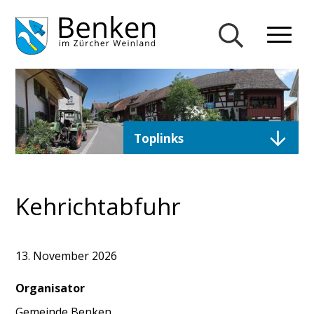
Navigieren in Gemeinde Ben
Schnellnavigation
Mobiln
Suche einblend
Direktzugriffe
Toplinks
Kehrichtabfuhr
13. November 2026
Organisator
Gemeinde Benken