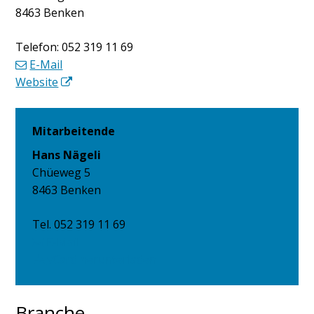
8463 Benken
Telefon:
052 319 11 69
E-Mail
Website
Mitarbeitende
Hans Nägeli
Chüeweg 5
8463 Benken
Tel.
052 319 11 69
E-Mail
vCard herunterladen
Branche