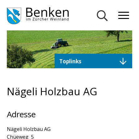
Navigieren in Gemeinde Ben
Schnellnavigation
Mobiln
Suche einblend
Direktzugriffe
Toplinks
Nägeli Holzbau AG
Adresse
Nägeli Holzbau AG
Chüeweg 5