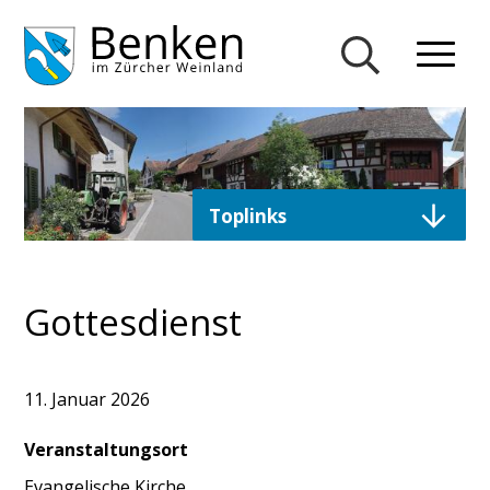
Navigieren in Gemeinde Ben
Schnellnavigation
Mobiln
Suche einblend
Direktzugriffe
Toplinks
Gottesdienst
11. Januar 2026
Veranstaltungsort
Evangelische Kirche